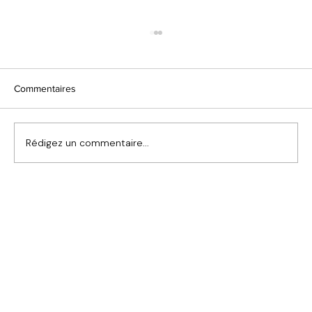
Commentaires
Rédigez un commentaire...
Cadres de fenêtres noirs : cette tendance
est-elle adaptée à votre maison ?