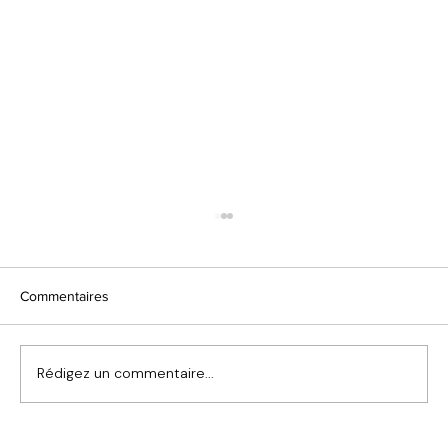
Commentaires
Rédigez un commentaire...
Maisons centenaires et styles de fenêtres :