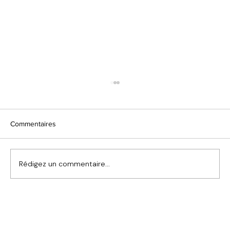
Commentaires
Rédigez un commentaire...
Remplacement de fenêtres patrimoniales
dans l'est du Canada : préserver le
caractère sans sacrifier la performance