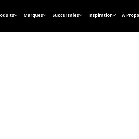
roduits
Marques
Succursales
Inspiration
À Prop