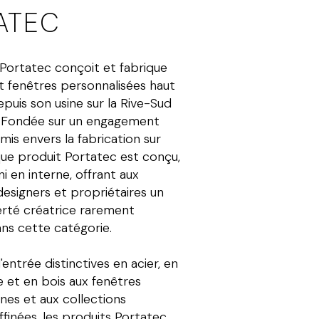
ATEC
 Portatec conçoit et fabrique
t fenêtres personnalisées haut
uis son usine sur la Rive-Sud
. Fondée sur un engagement
is envers la fabrication sur
ue produit Portatec est conçu,
ni en interne, offrant aux
designers et propriétaires un
erté créatrice rarement
ans cette catégorie.
entrée distinctives en acier, en
e et en bois aux fenêtres
es et aux collections
affinées, les produits Portatec