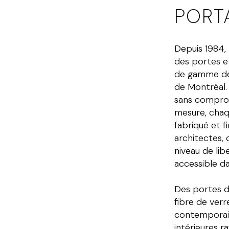
PORT
Depuis 1984,
des portes e
de gamme dep
de Montréal
sans comprom
mesure, chaq
fabriqué et fi
architectes, 
niveau de lib
accessible d
Des portes d'
fibre de verr
contemporain
intérieures r