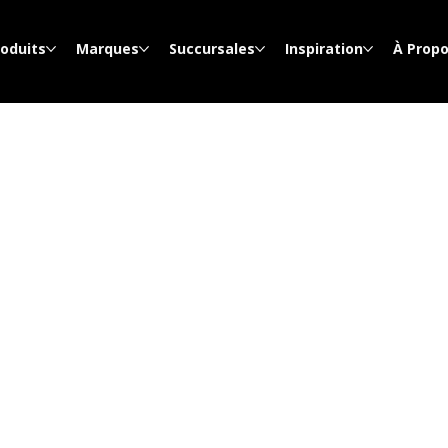
roduits
Marques
Succursales
Inspiration
À Prop