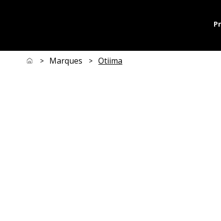
P
Marques
Otiima
>
>