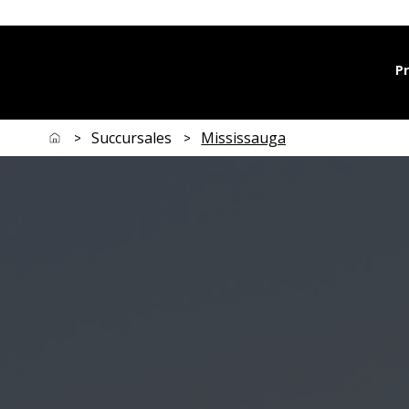
P
Succursales
Mississauga
>
>