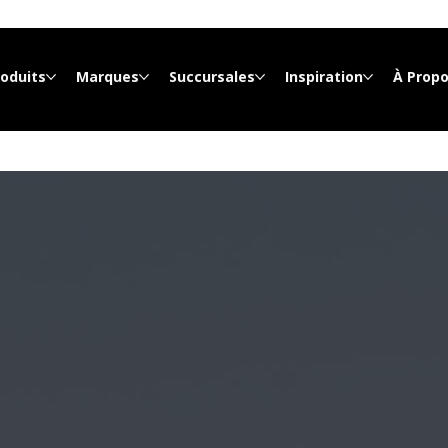
roduits
Marques
Succursales
Inspiration
À Prop