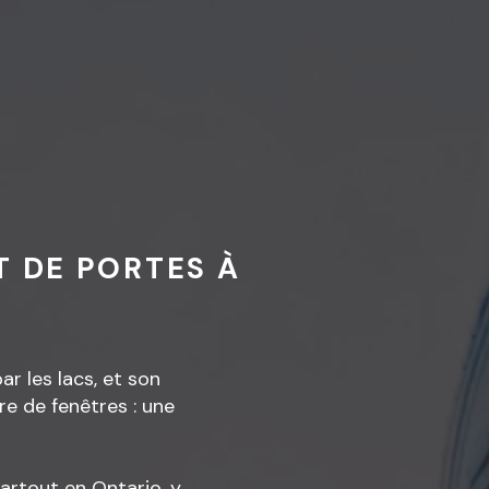
T DE PORTES À
r les lacs, et son
re de fenêtres : une
artout en Ontario, y