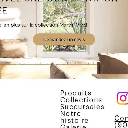
ÉE
en plus sur la collection Marvin Vivid
Demandez un devis
Produits
Collections
Succursales
Notre
Con
histoire
(90
Galerie