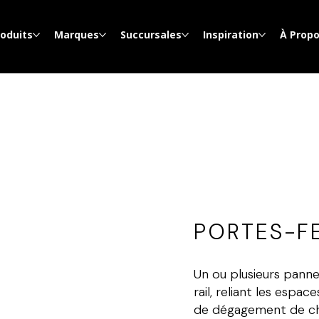
roduits
Marques
Succursales
Inspiration
À Prop
PORTES-F
Un ou plusieurs panne
rail, reliant les espac
de dégagement de ch