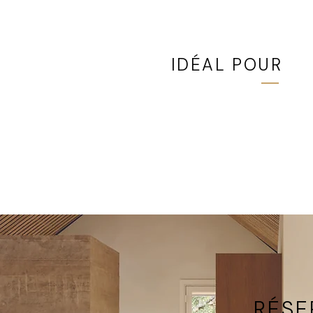
IDÉAL POUR
Patios, terrasses, jardins
projet où l'espace pour 
balançoire est limité
RÉSE