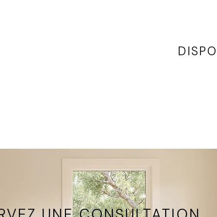
DISPO
, tout
Disponibl
une
magasins
RVEZ UNE CONSULTATION