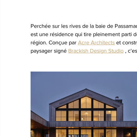
Perchée sur les rives de la baie de Passam
est une résidence qui tire pleinement parti d
région. Conçue par
Acre Architects
et constr
paysager signé 
Brackish Design Studio
, c'e